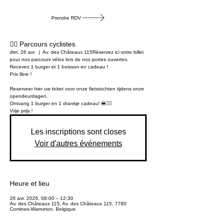
Late Night Shopping jusque 20h
Prendre RDV
🚴‍♂️ Parcours cyclistes
dim. 26 avr.
  |  
Av. des Châteaux 115
Réservez ici votre billet
pour nos parcours vélos lors de nos portes ouvertes.
Recevez 1 burger et 1 boisson en cadeau !
Prix libre !
Reserveer hier uw ticket voor onze fietstochten tijdens onze
opendeurdagen.
Ontvang 1 burger en 1 drankje cadeau! 🍔🚴‍♂️
Vrije prijs !
Les inscriptions sont closes
Voir d'autres événements
Heure et lieu
26 avr. 2026, 08:00 – 12:30
Av. des Châteaux 115, Av. des Châteaux 115, 7780
Comines-Warneton, Belgique