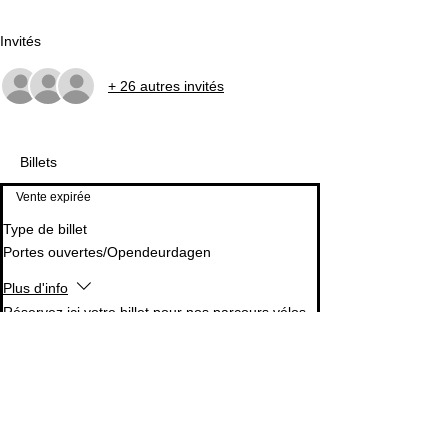
Invités
+ 26 autres invités
Billets
Vente expirée
Type de billet
Portes ouvertes/Opendeurdagen
Plus d'info
Réservez ici votre billet pour nos parcours vélos 
lors de nos portes ouvertes. 

Recevez 1 burger et 1 boisson en cadeau !

Prix libre

Reserveer hier uw ticket voor onze fietstochten 
tijdens onze opendeurdagen.

Ontvang 1 burger en 1 drankje cadeau! 🍔🚴‍♂️
