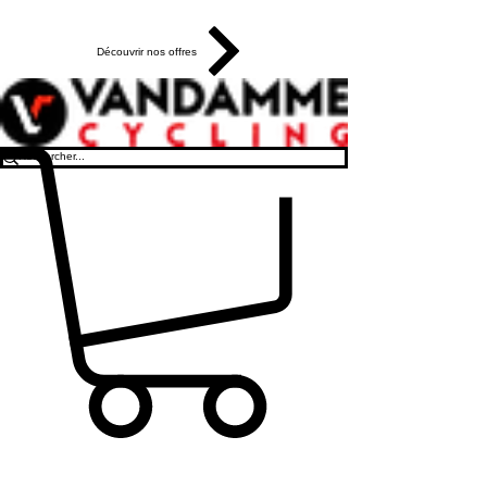
Le magasin fête ses 10 ans !
Découvrir nos offres
Pas disponible en journée ? Réservez votre