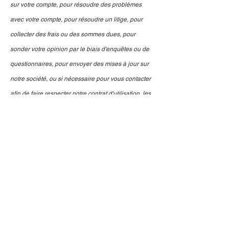
sur votre compte, pour résoudre des problèmes
avec votre compte, pour résoudre un litige, pour
collecter des frais ou des sommes dues, pour
sonder votre opinion par le biais d'enquêtes ou de
questionnaires, pour envoyer des mises à jour sur
notre société, ou si nécessaire pour vous contacter
afin de faire respecter notre contrat d'utilisation, les
lois nationales applicables, et tout accord que nous
pourrions avoir avec vous. À ces fins, nous pouvons
vous contacter par courrier électronique, téléphone,
messages textuels et courrier postal.
La durée de conservation des informations
:
Nous conservons vos données tout au long de
notre relation commerciale et pendant la durée de
vie moyenne de votre achat. La période pendant