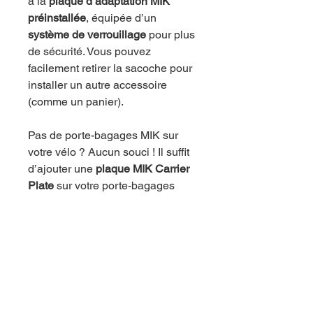
à la
plaque d’adaptation MIK
préinstallée
, équipée d’un
système de verrouillage
pour plus
de sécurité. Vous pouvez
facilement retirer la sacoche pour
installer un autre accessoire
(comme un panier).
Pas de porte-bagages MIK sur
votre vélo ? Aucun souci ! Il suffit
d’ajouter une
plaque MIK Carrier
Plate
sur votre porte-bagages
existant.
Durabilité & choix des matériaux
Le
Basil Cove
est fabriqué en
PET recyclé
avec des
détails en
cuir végan
, et est
entièrement
sans PFAS
. Son matériau est