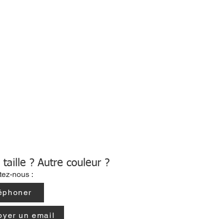
 taille ? Autre couleur ?
tez-nous :
éphoner
oyer un email