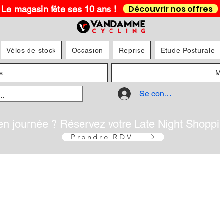
Découvrir nos offres
Le magasin fête ses 10 ans !
Vélos de stock
Occasion
Reprise
Etude Posturale
s
M
Se connecter
en journée ? Réservez votre Late Night Shopp
Prendre RDV