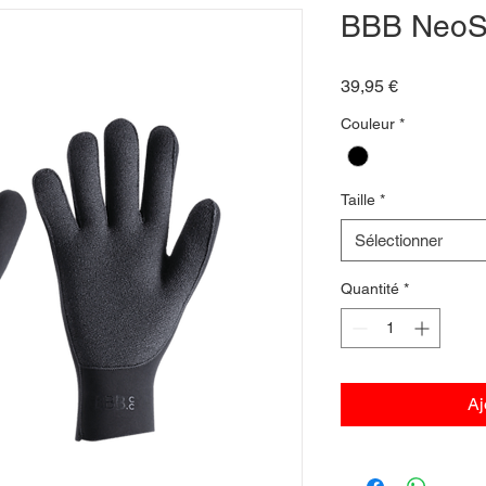
BBB NeoS
Prix
39,95 €
Couleur
*
Taille
*
Sélectionner
Quantité
*
Aj