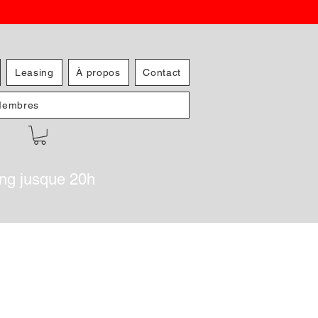
Leasing
À propos
Contact
embres
ing jusque 20h