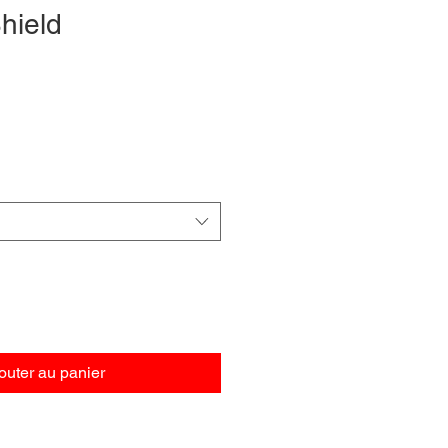
hield
outer au panier