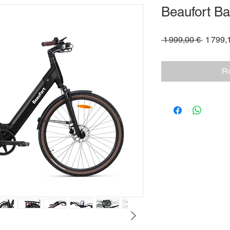
Beaufort Ba
Prix
 1 999,00 € 
1 799,
original
Ru