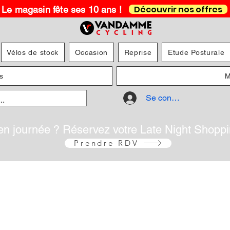
Découvrir nos offres
Le magasin fête ses 10 ans !
Vélos de stock
Occasion
Reprise
Etude Posturale
s
M
Se connecter
en journée ? Réservez votre Late Night Shopp
Prendre RDV