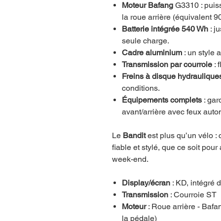
Moteur Bafang
G3310
: puis
la roue arrière (équivalent 
Batterie intégrée 540 Wh
: j
seule charge.
Cadre aluminium
: un style 
Transmission par courroie
: 
Freins à disque hydraulique
conditions.
Équipements complets
: gar
avant/arrière avec feux auto
Le
Bandit
est plus qu’un vélo :
fiable et stylé, que ce soit pour
week-end.
Display/écran
: KD, intégré 
Transmission
: Courroie ST
Moteur
: Roue arrière - Baf
la pédale)