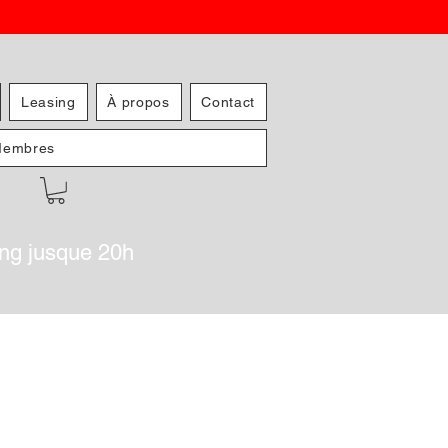
Leasing
À propos
Contact
embres
ing jusque 20h