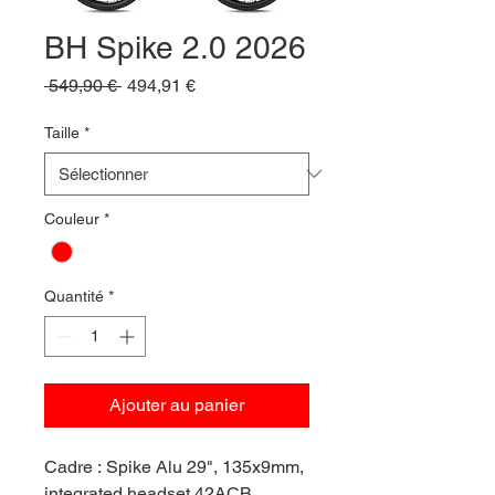
BH Spike 2.0 2026
Prix
Prix
 549,90 € 
494,91 €
original
promotionnel
Taille
*
Couleur
*
Quantité
*
Ajouter au panier
Cadre : Spike Alu 29", 135x9mm,
integrated headset 42ACB