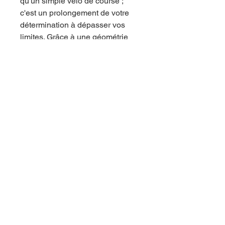
qu'un simple vélo de course ;
c'est un prolongement de votre
détermination à dépasser vos
limites. Grâce à une géométrie
optimisée pour les performances,
ce modèle offre une position de
conduite agressive, idéale pour
les compétitions, tout en
maintenant un confort suffisant
pour les longues journées en
selle.
Design et Esthétique
Avec ses lignes épurées et ses
finitions haut de gamme, le Pulse
2026 ne passe pas inaperçu. Les
détails soignés et les couleurs
contemporaines confèrent à ce
vélo une allure moderne et