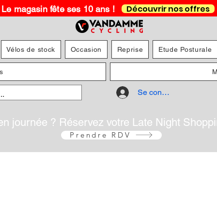
Découvrir nos offres
Le magasin fête ses 10 ans !
Vélos de stock
Occasion
Reprise
Etude Posturale
s
M
Se connecter
en journée ? Réservez votre Late Night Shopp
Prendre RDV