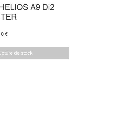
HELIOS A9 Di2
TER
Prix
10 €
promotionnel
pture de stock