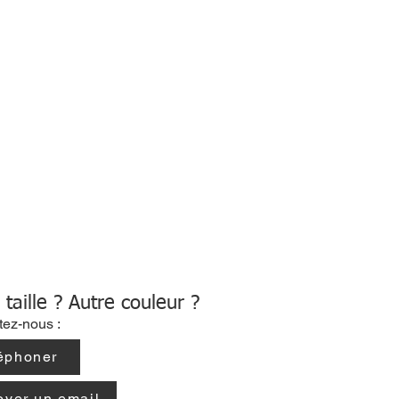
 taille ? Autre couleur ?
tez-nous :
éphoner
oyer un email