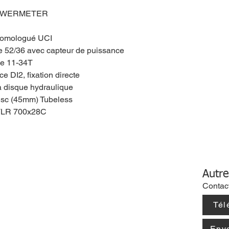
POWERMETER
homologué UCI
e 52/36 avec capteur de puissance
ce 11-34T
e DI2, fixation directe
à disque hydraulique
isc (45mm) Tubeless
 TLR 700x28C
Autre
Contac
Tél
Env