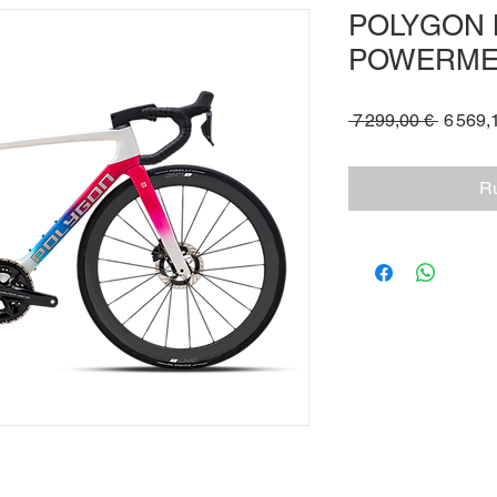
​POLYGON 
POWERME
Prix
 7 299,00 € 
6 569,
original
Ru