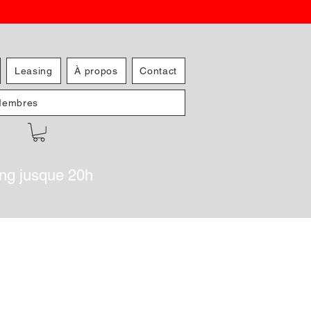
Leasing
À propos
Contact
embres
ing jusque 20h