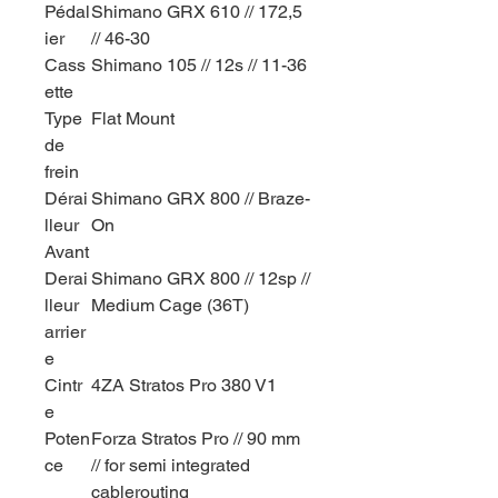
Pédal
Shimano GRX 610 // 172,5
ier
// 46-30
Cass
Shimano 105 // 12s // 11-36
ette
Type
Flat Mount
de
frein
Dérai
Shimano GRX 800 // Braze-
lleur
On
Avant
Derai
Shimano GRX 800 // 12sp //
lleur
Medium Cage (36T)
arrier
e
Cintr
4ZA Stratos Pro 380 V1
e
Poten
Forza Stratos Pro // 90 mm
ce
// for semi integrated
cablerouting