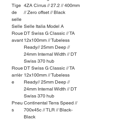
Tige
4ZA Cirrus // 27.2 // 400mm
de
// Zero offset // Black
selle
Selle
Selle Italia Model A
Roue
DT Swiss G Classic // TA
avant
12x100mm // Tubeless
Ready// 25mm Deep //
24mm Internal Width // DT
Swiss 370 hub
Roue
DT Swiss G Classic // TA
arrièr
12x100mm // Tubeless
e
Ready// 25mm Deep //
24mm Internal Width // DT
Swiss 370 hub
Pneu
Continental Terra Speed //
s
700x45c // TLR // Black-
Black
Max
47 mm