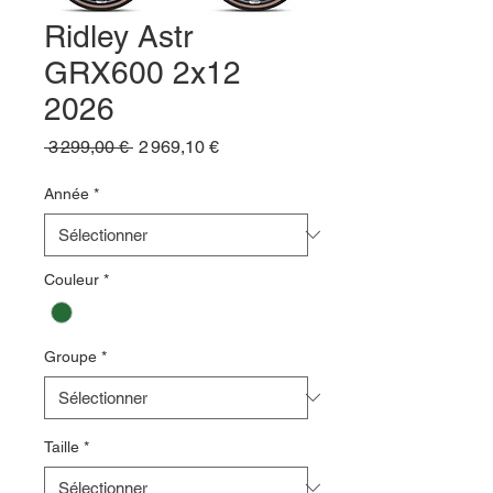
Ridley Astr
GRX600 2x12
2026
Prix
Prix
 3 299,00 € 
2 969,10 €
original
promotionnel
Année
*
Couleur
*
Groupe
*
Taille
*