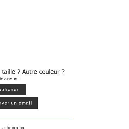
 taille ? Autre couleur ?
tez-nous :
éphoner
oyer un email
ns générales