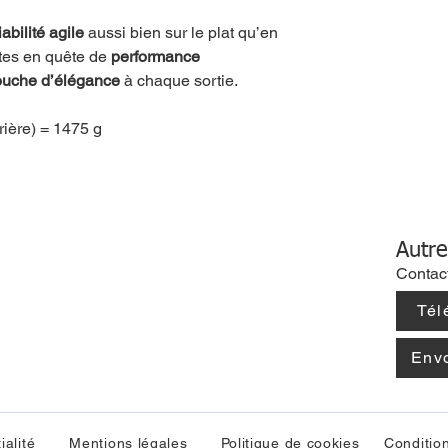
abilité agile
aussi bien sur le plat qu’en
stes en quête de
performance
ouche d’élégance
à chaque sortie.
rrière) = 1475 g
Autre
Contac
Tél
Env
ialité
Mentions légales
Politique de cookies
Conditio