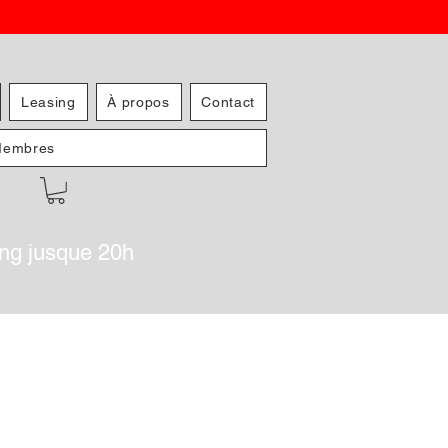
Leasing
À propos
Contact
embres
ing jusque 20h