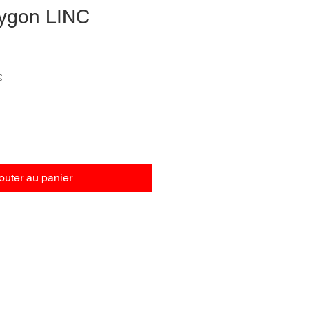
ygon LINC
Prix
€
promotionnel
outer au panier