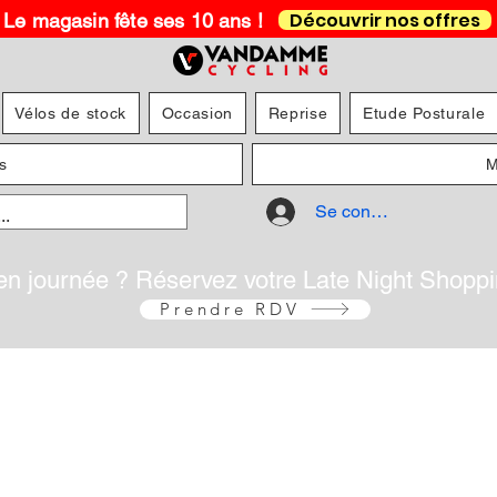
Découvrir nos offres
Le magasin fête ses 10 ans !
Vélos de stock
Occasion
Reprise
Etude Posturale
s
M
Se connecter
en journée ? Réservez votre Late Night Shopp
Prendre RDV