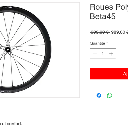
Roues Pol
Beta45
Prix
 999,00 € 
989,00 
original
Quantité
*
Aj
et confort.