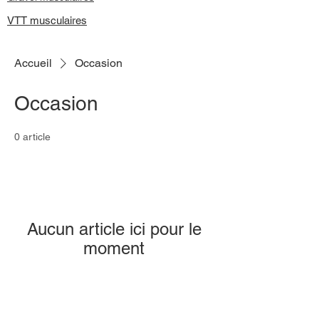
VTT musculaires
Accueil
Occasion
Occasion
0 article
Aucun article ici pour le
moment
En attendant, vous pouvez choisir une
autre catégorie pour continuer vos
achats.