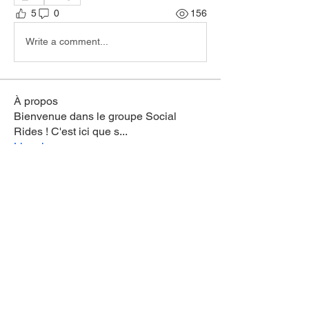
5
0
156
Write a comment...
À propos
Bienvenue dans le groupe Social
Rides ! C'est ici que s
...
Lire plus
membres
Pieter Chys
S'abonner
Thierry Dcnk
S'abonner
Simon Vandamme
S'abonner
jean-louis.fremaut
S'abonner
jean-louis.fremaut